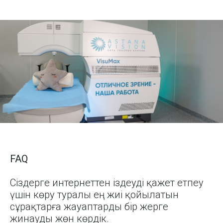
FAQ
Сіздерге интернеттен іздеуді қажет етпеу
үшін көру туралы ең жиі қойылатын
сұрақтарға жауаптарды бір жерге
жинауды жөн көрдік.