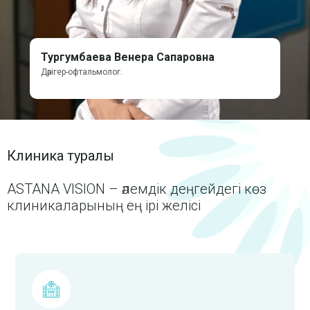
Тургумбаева Венера Сапаровна
Дәрігер-офтальмолог.
Клиника туралы
ASTANA VISION – әлемдік деңгейдегі көз
клиникаларының ең ірі желісі