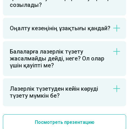
созылады?
Оңалту кезеңінің ұзақтығы қандай?
Балаларға лазерлік түзету
жасалмайды дейді, неге? Ол олар
үшін қауіпті ме?
Лазерлік түзетуден кейін көруді
түзету мүмкін бе?
Посмотреть презентацию