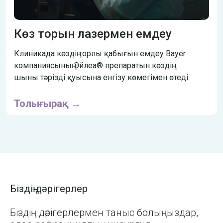
Көз торын лазермен емдеу
Клиникада көздің торлы қабығын емдеу Bayer
компаниясының Эйлеа® препаратын көздің
шыны тәрізді қуысына енгізу көмегімен өтеді.
Толығырақ →
Біздің дәрігерлер
Біздің дәрігерлермен таныс болыңыздар,