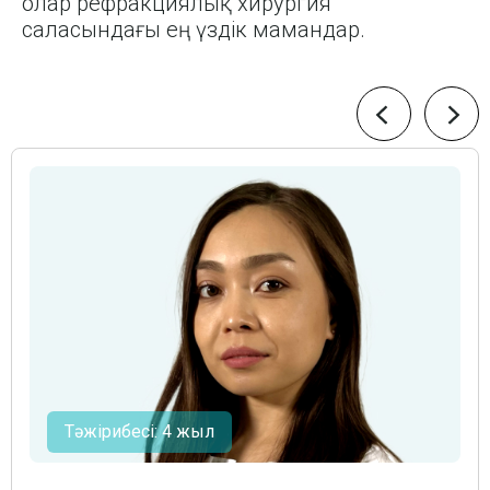
олар рефракциялық хирургия
саласындағы ең үздік мамандар.
Тәжірибесі: 4 жыл