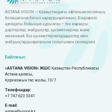
ASTANA VISION — Қазақстандағы офтальмологияның
болашағына батыл қараудың нәтижесі. Біздің желі
қағидаты бойынша құрылған – тек ең жақсы:
дәрігерлер, жабдықтар, қызметкерлер және
мекенжай. Біз қызметтеріміздің, әдістер мен
жабдықтардың сапасына толығымен сенімдіміз.
Байланыс
«ASTANA VISION» ЖШС
Қазақстан Республикасы
Астана қаласы,
Қорғалжын тас жолы, 13/7
Телефондар:
+7 747 623 5341
E-mail:
astana@vision.kz