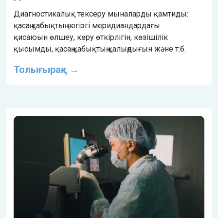
Диагностикалық тексеру мыналарды қамтиды:
қасаң қабықтың негізгі меридиандардағы
қисаюын өлшеу, көру өткірлігін, көзішілік
қысымды, қасаң қабықтың қалыңдығын және т.б.
Толығырақ →