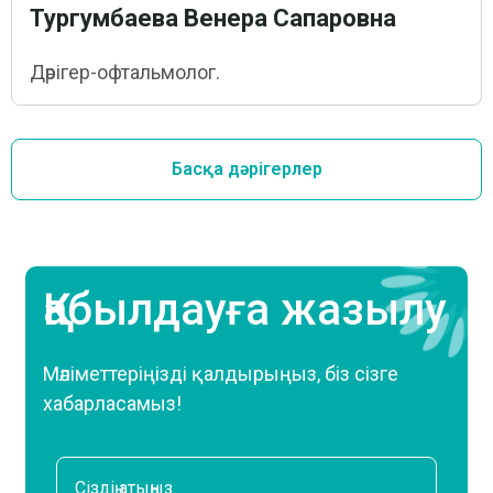
Тургумбаева Венера Сапаровна
Дәрігер-офтальмолог.
Басқа дәрігерлер
Қабылдауға жазылу
Мәліметтеріңізді қалдырыңыз, біз сізге
хабарласамыз!