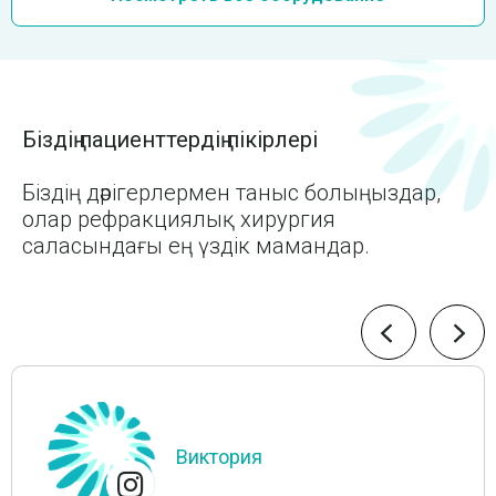
Біздің пациенттердің пікірлері
Біздің дәрігерлермен таныс болыңыздар,
олар рефракциялық хирургия
саласындағы ең үздік мамандар.
Виктория