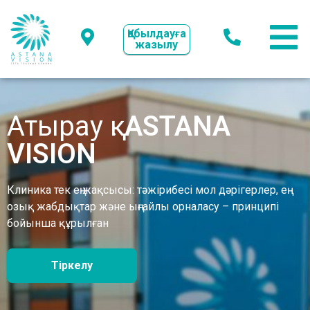
Қабылдауға
жазылу
Атырау қ.
ASTANA
VISION
Клиника тек ең жақсысы: тәжірибесі мол дәрігерлер, ең
озық жабдықтар және ыңғайлы орналасу – принципі
бойынша құрылған
Тіркелу