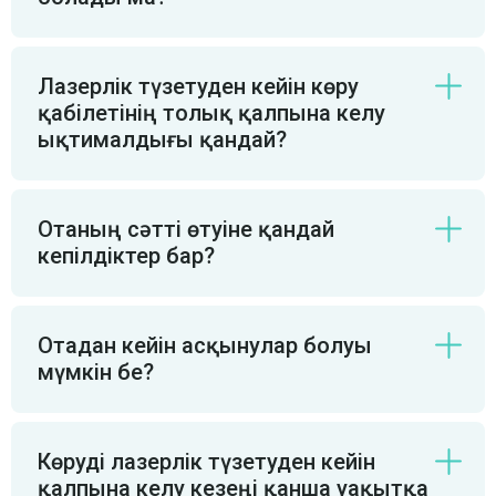
Лазерлік түзетуден кейін көру
қабілетінің толық қалпына келу
ықтималдығы қандай?
Отаның сәтті өтуіне қандай
кепілдіктер бар?
Отадан кейін асқынулар болуы
мүмкін бе?
Көруді лазерлік түзетуден кейін
қалпына келу кезеңі қанша уақытқа