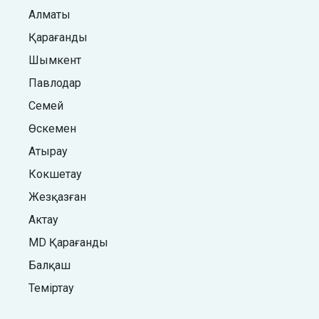
Алматы
Қарағанды
Шымкент
Павлодар
Семей
Өскемен
Атырау
Кокшетау
Жезқазған
Актау
MD Қарағанды
Балқаш
Теміртау