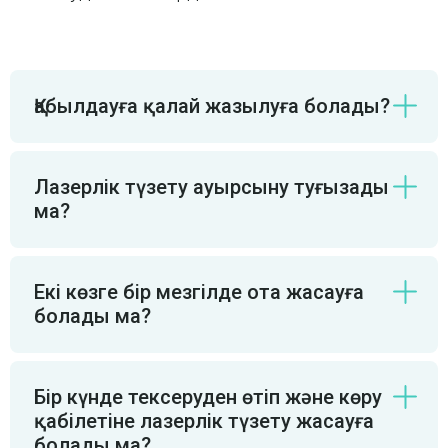
Қабылдауға қалай жазылуға болады?
Лазерлік түзету ауырсыну туғызады
ма?
Екі көзге бір мезгілде ота жасауға
болады ма?
Бір күнде тексеруден өтіп және көру
қабілетіне лазерлік түзету жасауға
болады ма?