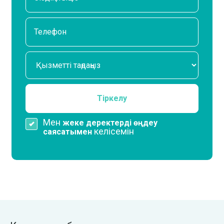
Мен
жеке деректерді өңдеу
келісемін
саясатымен