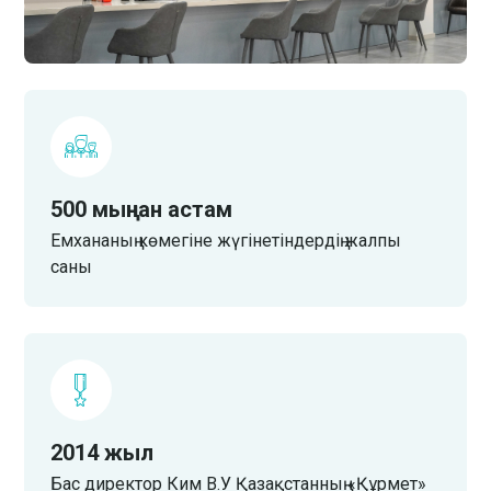
500 мыңнан астам
Емхананың көмегіне жүгінетіндердің жалпы
саны
2014 жыл
Бас директор Ким В.У Қазақстанның «Құрмет»