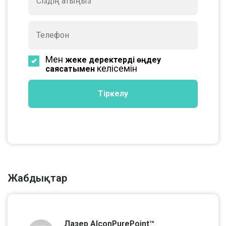
Мен
жеке деректерді өңдеу
келісемін
саясатымен
Жабдықтар
Лазер AlconPurePoint™