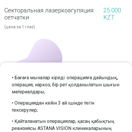
Секторальная лазеркоагуляция
25.000
сетчатки
KZT
(цена за 1 глаз)
• Бағаға мыналар кіреді: операцияға дайындық,
операция, наркоз, бір рет қолданылатын шығын
материалдары;
• Операциядан кейін 3 ай ішінде тегін
тексерулер;
• Қайталанатын операциялар, қасаң қабықтың
ревизиясы ASTANA VISION клиникаларының