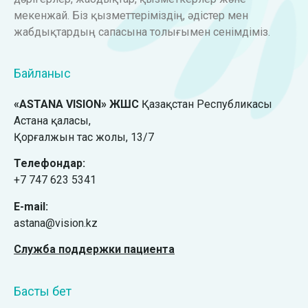
мекенжай. Біз қызметтеріміздің, әдістер мен
жабдықтардың сапасына толығымен сенімдіміз.
Байланыс
«ASTANA VISION» ЖШС
Қазақстан Республикасы
Астана қаласы,
Қорғалжын тас жолы, 13/7
Телефондар:
+7 747 623 5341
E-mail:
astana@vision.kz
Служба поддержки пациента
Басты бет