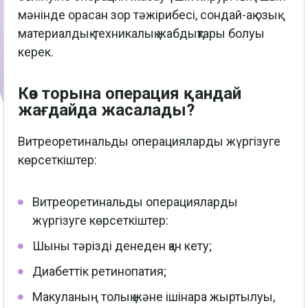
мәнінде орасан зор тәжірибесі, сондай-ақ озық
материалдық-техникалық жабдықтары болуы
керек.
Көз торына операция қандай
жағдайда жасалады?
Витреоретинальды операцияларды жүргізуге
көрсеткіштер:
Витреоретинальды операцияларды
жүргізуге көрсеткіштер:
Шыны тәрізді денеден қан кету;
Диабеттік ретинопатия;
Макуланың толық және ішінара жыртылуы,