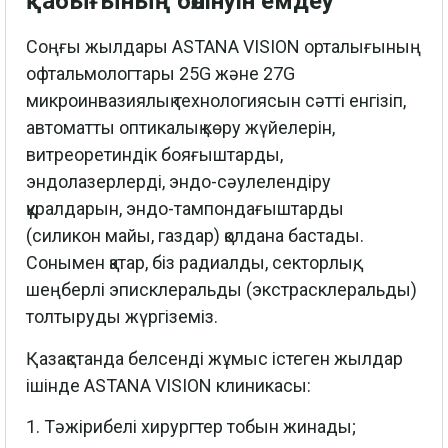
қабығының бөлінуін емдеу
Соңғы жылдары ASTANA VISION орталығының
офтальмологтары 25G және 27G
микроинвазиялық технологиясын сәтті енгізіп,
автоматты оптикалық көру жүйелерін,
витреоретиндік бояғыштарды,
эндолазерлерді, эндо-сәулелендіру
құралдарын, эндо-тампондағыштарды
(силикон майы, газдар) қолдана бастады.
Сонымен қатар, біз радиалды, секторлық,
шеңберлі эписклеральды (экстрасклеральды)
толтыруды жүргіземіз.
Қазақстанда белсенді жұмыс істеген жылдар
ішінде ASTANA VISION клиникасы:
1. Тәжірибелі хирургтер тобын жинады;