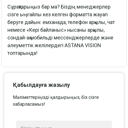
Сұрақтарыңыз бар ма? Біздің менеджерлер
сізге ыңғайлы кез келген форматта жауап
беруге дайын: емханада, телефон арқылы, чат
немесе «Кері байланыс» нысаны арқылы,
сондай-ақ мобильді мессенджерлерде және
әлеуметтік желілердегі ASTANA VISION
топтарында!
Қабылдауға жазылу
Мәліметтеріңізді қалдырыңыз, біз сізге
хабарласамыз!