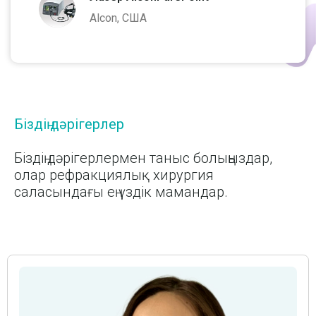
Alcon, США
Біздің дәрігерлер
Біздің дәрігерлермен таныс болыңыздар,
олар рефракциялық хирургия
саласындағы ең үздік мамандар.