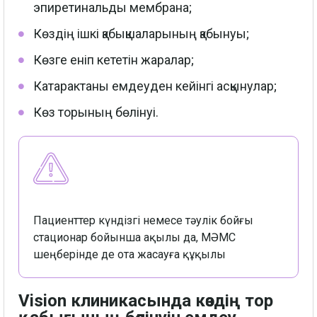
эпиретинальды мембрана;
Көздің ішкі қабықшаларының қабынуы;
Көзге еніп кететін жаралар;
Катарактаны емдеуден кейінгі асқынулар;
Көз торының бөлінуі.
Пациенттер күндізгі немесе тәулік бойғы
стационар бойынша ақылы да, МӘМС
шеңберінде де ота жасауға құқылы
Vision клиникасында көздің тор