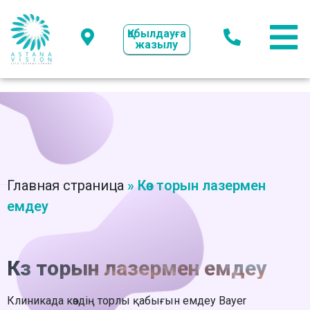
Қабылдауға
жазылу
Главная страница
»
Көз торын лазермен
емдеу
Көз торын лазермен емдеу
Клиникада көздің торлы қабығын емдеу Bayer