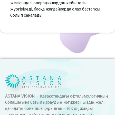
желісіндегі операциялардан кейін тегін
жүргізіледі, басқа жағдайларда олар бастапқы
болып саналады.
ASTANA VISION — Қазақстандағы офтальмологияның
болашағына батыл қараудың нәтижесі. Біздің желі
қағидаты бойынша құрылған – тек ең жақсы:
дәрігерлер, жабдықтар, қызметкерлер және