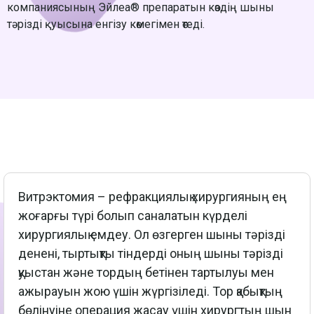
компаниясының Эйлеа® препаратын көздің шыны
тәрізді қуысына енгізу көмегімен өтеді.
Витрэктомия – рефракциялық хирургияның ең
жоғарғы түрі болып саналатын күрделі
хирургиялық емдеу. Ол өзгерген шыны тәрізді
денені, тыртықты тіндерді оның шыны тәрізді
қуыстан және тордың бетінен тартылуы мен
ажырауын жою үшін жүргізіледі. Тор қабықтың
бөлінуіне операция жасау үшін хирургтың шын