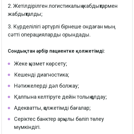
2. Жетілдірілген логистикалық жабдықтармен
жабдықталды;
3. Күрделілігі әртүрлі бірнеше ондаған мың
сәтті операцияларды орындады.
Сондықтан әрбір пациентке қолжетімді:
Жеке қызмет көрсету;
Кешенді диагностика;
Нәтижелерді дәл болжау;
Қалпына келтіруге дейін толық қолдау;
Адекватты, қолжетімді бағалар;
Серіктес банктер арқылы бөліп төлеу
мүмкіндігі.