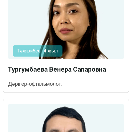
Тәжірибесі: 4 жыл
Тургумбаева Венера Сапаровна
Дәрігер-офтальмолог.