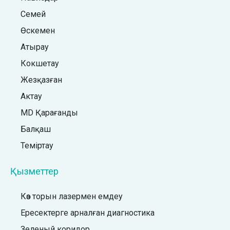
Семей
Өскемен
Атырау
Кокшетау
Жезқазған
Актау
MD Қарағанды
Балқаш
Теміртау
Қызметтер
Көз торын лазермен емдеу
Ересектерге арналған диагностика
Зеленый коридор